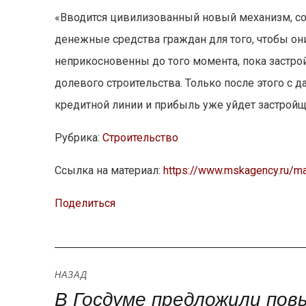
«Вводится цивилизованный новый механизм, сог
денежные средства граждан для того, чтобы они
неприкосновенны до того момента, пока застро
долевого строительства. Только после этого с 
кредитной линии и прибыль уже уйдет застройщ
Рубрика:
Строительство
Ссылка на материал:
https://www.mskagency.ru/m
Поделиться
Навигация
НАЗАД
В Госдуме предложили по
Предыдущая
по