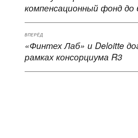
запись:
компенсационный фонд до
записям
ВПЕРЁД
«Финтех Лаб» и Deloitte д
Следующая
запись:
рамках консорциума R3