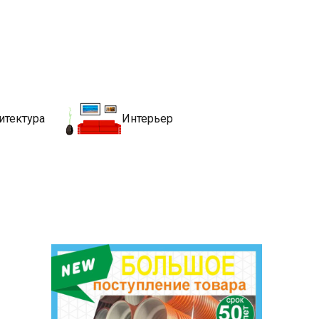
движимости
хитекутры, блгоустройства, недвижимости и другие связанные со
итектура
Интерьер