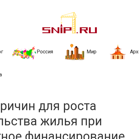
ительства и не
ии и за рубежом. Каждый день обновляются Новости строительства, ар
стройкой рубрики
рг
Россия
Мир
Арх
а
ричин для роста
льства жилья при
тное финансирование