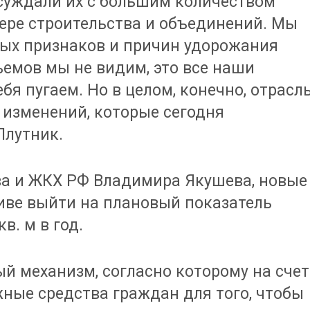
бсуждали их с большим количеством
ере строительства и объединений. Мы
ных признаков и причин удорожания
ъемов мы не видим, это все наши
бя пугаем. Но в целом, конечно, отрасл
х изменений, которые сегодня
Плутник.
ва и ЖКХ РФ Владимира Якушева, новые
иве выйти на плановый показатель
в. м в год.
й механизм, согласно которому на счет
жные средства граждан для того, чтобы