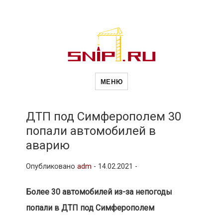
Новости
Сайт о строительной отрасли и
недвижимости в Россиии и за
МЕНЮ
рубежом. Каждый день
обновляются Новости
строительства, архитекутры,
строительств
блгоустройства, недвижимости и
другие связанные со стройкой
ДТП под Симферополем 30
рубрики
попали автомобилей в
и
аварию
Опубликовано
adm
-
14.02.2021 -
недвижимост
Более 30 автомобилей из-за непогоды
попали в ДТП под Симферополем