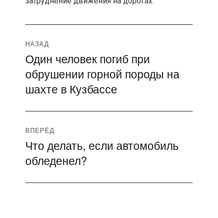
затруднение движения на дорогах.
Навигация
НАЗАД
Один человек погиб при
Предыдущая
по
обрушении горной породы на
запись:
записям
шахте в Кузбассе
ВПЕРЁД
Что делать, если автомобиль
Следующая
обледенел?
запись: