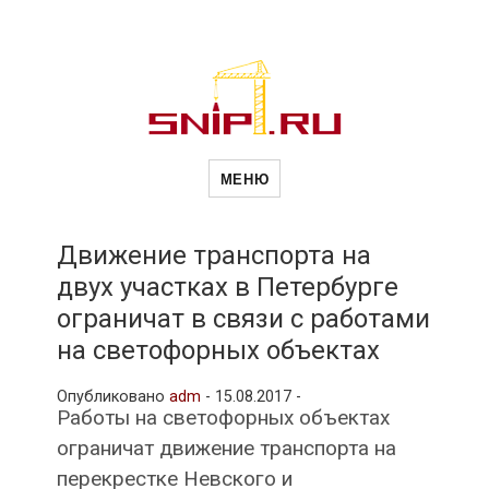
Новости
Сайт о строительной отрасли и
недвижимости в Россиии и за
МЕНЮ
рубежом. Каждый день
обновляются Новости
строительства, архитекутры,
строительств
блгоустройства, недвижимости и
другие связанные со стройкой
Движение транспорта на
рубрики
двух участках в Петербурге
и
ограничат в связи с работами
на светофорных объектах
недвижимост
Опубликовано
adm
-
15.08.2017 -
Работы на светофорных объектах
ограничат движение транспорта на
перекрестке Невского и