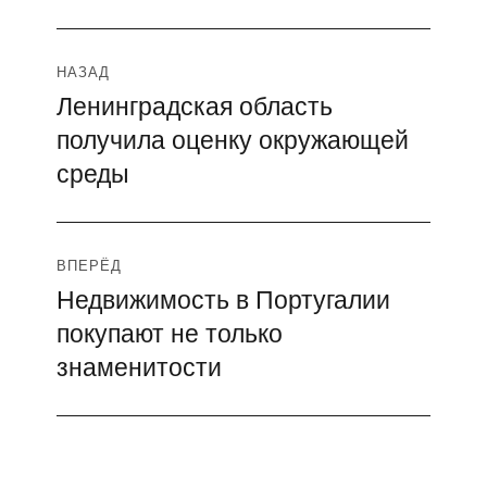
Навигация
НАЗАД
Ленинградская область
Предыдущая
по
получила оценку окружающей
запись:
записям
среды
ВПЕРЁД
Недвижимость в Португалии
Следующая
покупают не только
запись:
знаменитости