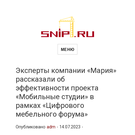
Новости
Сайт о строительной отрасли и
недвижимости в Россиии и за
МЕНЮ
рубежом. Каждый день
обновляются Новости
строительства, архитекутры,
строительств
блгоустройства, недвижимости и
другие связанные со стройкой
Эксперты компании «Мария»
рубрики
рассказали об
и
эффективности проекта
«Мобильные студии» в
недвижимост
рамках «Цифрового
мебельного форума»
Опубликовано
adm
-
14.07.2023 -