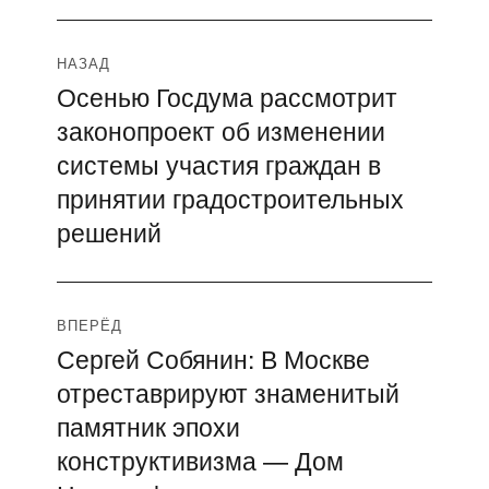
Навигация
НАЗАД
Осенью Госдума рассмотрит
Предыдущая
по
законопроект об изменении
запись:
записям
системы участия граждан в
принятии градостроительных
решений
ВПЕРЁД
Сергей Собянин: В Москве
Следующая
отреставрируют знаменитый
запись:
памятник эпохи
конструктивизма — Дом