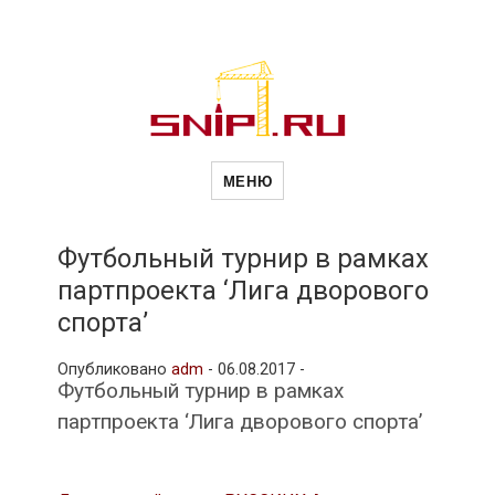
Новости
Сайт о строительной отрасли и
недвижимости в Россиии и за
МЕНЮ
рубежом. Каждый день
обновляются Новости
строительства, архитекутры,
строительств
блгоустройства, недвижимости и
другие связанные со стройкой
Футбольный турнир в рамках
рубрики
партпроекта ‘Лига дворового
и
спорта’
Опубликовано
adm
-
06.08.2017 -
недвижимост
Футбольный турнир в рамках
партпроекта ‘Лига дворового спорта’