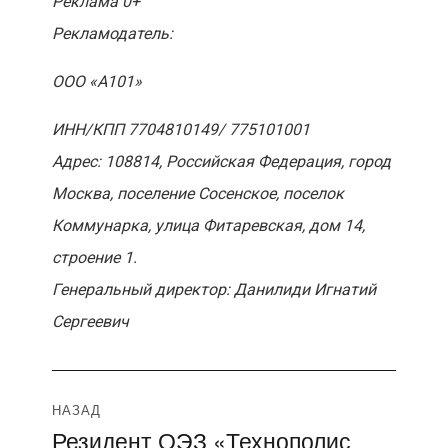
Реклама 0+
Рекламодатель:
ООО «А101»
ИНН/КПП 7704810149/ 775101001
Адрес: 108814, Российская Федерация, город
Москва, поселение Сосенское, поселок
Коммунарка, улица Фитаревская, дом 14,
строение 1.
Генеральный директор: Данилиди Игнатий
Сергеевич
Навигация
НАЗАД
Резидент ОЭЗ «Технополис
Предыдущая