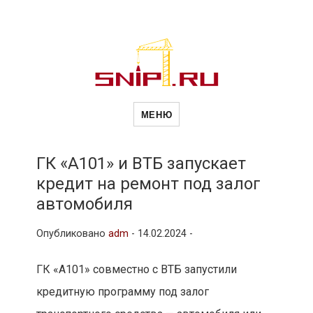
Новости
Сайт о строительной отрасли и
недвижимости в Россиии и за
МЕНЮ
рубежом. Каждый день
обновляются Новости
строительства, архитекутры,
строительств
блгоустройства, недвижимости и
другие связанные со стройкой
ГК «А101» и ВТБ запускает
рубрики
кредит на ремонт под залог
и
автомобиля
Опубликовано
adm
-
14.02.2024 -
недвижимост
ГК «А101» совместно с ВТБ запустили
кредитную программу под залог