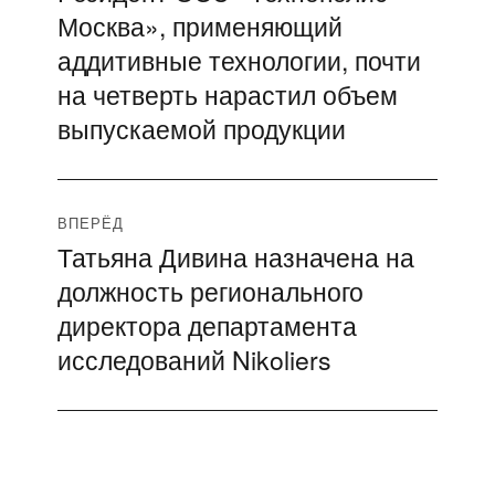
по
Москва», применяющий
запись:
записям
аддитивные технологии, почти
на четверть нарастил объем
выпускаемой продукции
ВПЕРЁД
Татьяна Дивина назначена на
Следующая
должность регионального
запись:
директора департамента
исследований Nikoliers