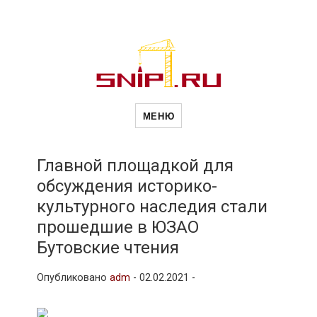
Новости
Сайт о строительной отрасли и
недвижимости в Россиии и за
МЕНЮ
рубежом. Каждый день
обновляются Новости
строительства, архитекутры,
строительств
блгоустройства, недвижимости и
другие связанные со стройкой
Главной площадкой для
рубрики
обсуждения историко-
и
культурного наследия стали
прошедшие в ЮЗАО
недвижимост
Бутовские чтения
Опубликовано
adm
-
02.02.2021 -