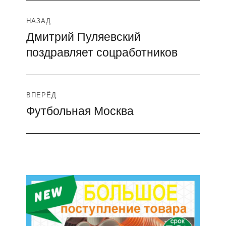
Навигация
НАЗАД
Дмитрий Пуляевский
Предыдущая
по
поздравляет соцработников
запись:
записям
ВПЕРЁД
Футбольная Москва
Следующая
запись: