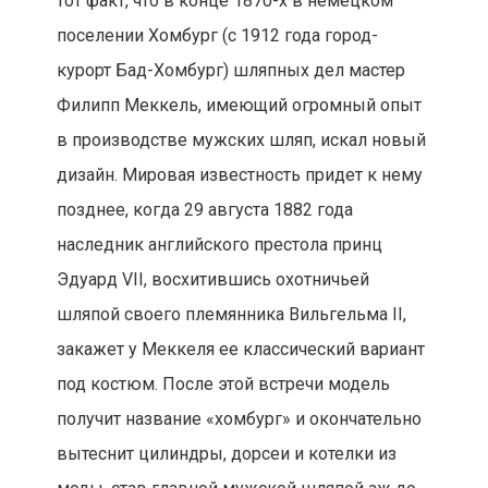
тот факт, что в конце 1870-х в немецком
поселении Хомбург (с 1912 года город-
курорт Бад-Хомбург) шляпных дел мастер
Филипп Меккель, имеющий огромный опыт
в производстве мужских шляп, искал новый
дизайн. Мировая известность придет к нему
позднее, когда 29 августа 1882 года
наследник английского престола принц
Эдуард VII, восхитившись охотничьей
шляпой своего племянника Вильгельма II,
закажет у Меккеля ее классический вариант
под костюм. После этой встречи модель
получит название «хомбург» и окончательно
вытеснит цилиндры, дорсеи и котелки из