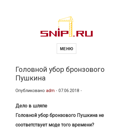
Новости
Сайт о строительной отрасли и
недвижимости в Россиии и за
МЕНЮ
рубежом. Каждый день
обновляются Новости
строительства, архитекутры,
строительств
блгоустройства, недвижимости и
другие связанные со стройкой
Головной убор бронзового
рубрики
Пушкина
и
Опубликовано
adm
-
07.06.2018 -
недвижимост
Дело в шляпе
Головной убор бронзового Пушкина не
соответствует моде того времени?