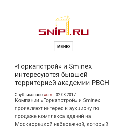
Новости
Сайт о строительной отрасли и
недвижимости в Россиии и за
МЕНЮ
рубежом. Каждый день
обновляются Новости
строительства, архитекутры,
строительств
блгоустройства, недвижимости и
другие связанные со стройкой
«Горкапстрой» и Sminex
рубрики
интересуются бывшей
и
территорией академии РВСН
Опубликовано
adm
-
02.08.2017 -
недвижимост
Компании «Горкапстрой» и Sminex
проявляют интерес к аукциону по
продаже комплекса зданий на
Москворецкой набережной, который