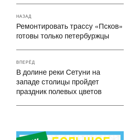
Навигация
НАЗАД
Ремонтировать трассу «Псков»
Предыдущая
по
готовы только петербуржцы
запись:
записям
ВПЕРЁД
В долине реки Сетуни на
Следующая
западе столицы пройдет
запись:
праздник полевых цветов