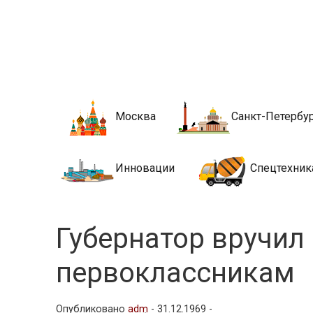
Новости стро
Сайт о строительной отрасли и недвижимости в Росси
Москва
Санкт-Петербу
Инновации
Спецтехник
Губернатор вручил
первоклассникам
Опубликовано
adm
-
31.12.1969 -