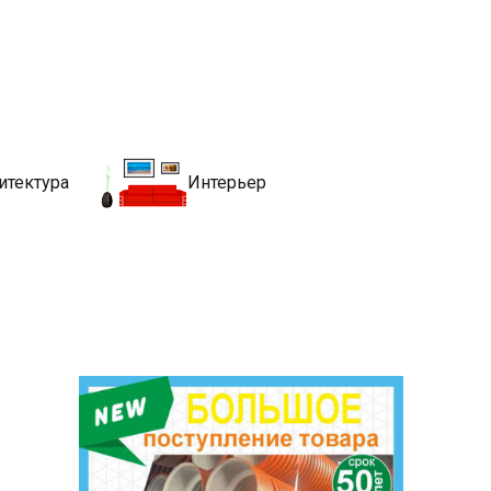
движимости
хитекутры, блгоустройства, недвижимости и другие связанные со
итектура
Интерьер