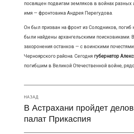
посвящен подвигам земляков в войнах разных л
имя — фронтовика Андрея Перегудова.
Он был призван на фронт из Солодников, погиб н
были найдены архангельскими поисковиками. В
захоронения останков — с воинскими почестями
Черноярского района. Сегодня
губернатор Алек
погибшим в Великой Отечественной войне, ряд
Навигация
НАЗАД
В Астрахани пройдет дело
Предыдущая
по
запись:
палат Прикаспия
записям