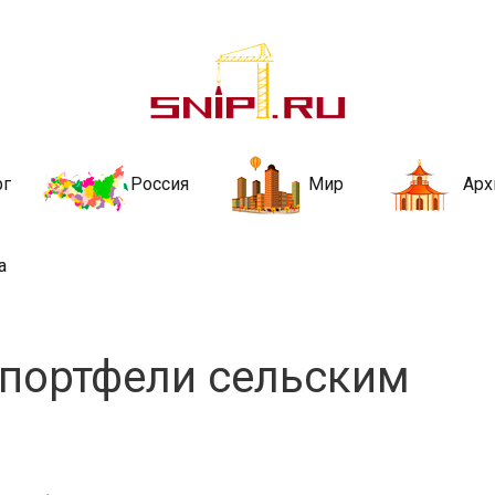
ительства и не
ии и за рубежом. Каждый день обновляются Новости строительства, ар
стройкой рубрики
рг
Россия
Мир
Арх
а
 портфели сельским