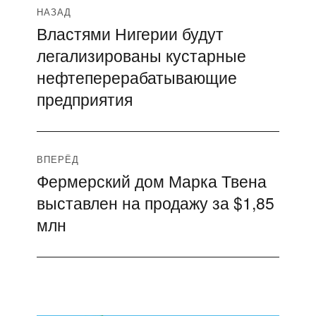
Навигация
НАЗАД
Властями Нигерии будут
Предыдущая
по
легализированы кустарные
запись:
записям
нефтеперерабатывающие
предприятия
ВПЕРЁД
Фермерский дом Марка Твена
Следующая
выставлен на продажу за $1,85
запись:
млн