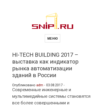
Новости
Сайт о строительной отрасли и
недвижимости в Россиии и за
МЕНЮ
рубежом. Каждый день
обновляются Новости
строительства, архитекутры,
строительств
блгоустройства, недвижимости и
другие связанные со стройкой
HI-TECH BUILDING 2017 –
рубрики
выставка как индикатор
и
рынка автоматизации
зданий в России
недвижимост
Опубликовано
adm
-
03.08.2017 -
Современные инженерные и
мультимедийные системы становятся
все более совершенными и