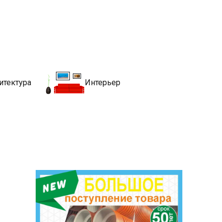
движимости
хитекутры, блгоустройства, недвижимости и другие связанные со
итектура
Интерьер