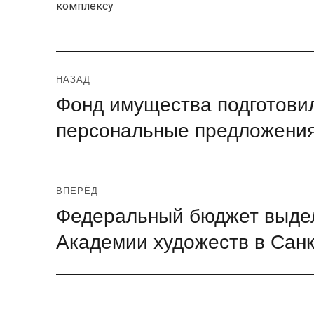
комплексу
Навигация
НАЗАД
Фонд имущества подготови
Предыдущая
по
запись:
персональные предложени
записям
ВПЕРЁД
Федеральный бюджет выдел
Следующая
запись:
Академии художеств в Санк