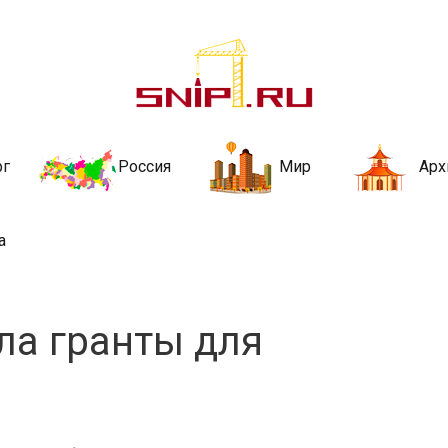
ительства и не
ии и за рубежом. Каждый день обновляются Новости строительства, ар
стройкой рубрики
рг
Россия
Мир
Арх
а
ла гранты для