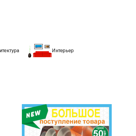
движимости
хитекутры, блгоустройства, недвижимости и другие связанные со
итектура
Интерьер