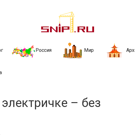
ительства и не
ии и за рубежом. Каждый день обновляются Новости строительства, ар
стройкой рубрики
рг
Россия
Мир
Арх
а
 электричке – без