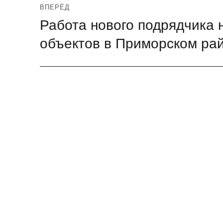
ВПЕРЁД
Работа нового подрядчика 
Следующая
запись:
объектов в Приморском ра