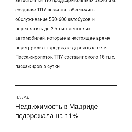
автостоянки. По предварительным расчётам,
создание ТПУ позволит обеспечить
обслуживание 550-600 автобусов и
перехватить до 2,5 тыс. легковых
автомобилей, которые в настоящее время
перегружают городскую дорожную сеть.
Пассажиропоток ТПУ составит около 18 тыс.
пассажиров в сутки.
Навигация
НАЗАД
Недвижимость в Мадриде
Предыдущая
по
подорожала на 11%
запись:
записям