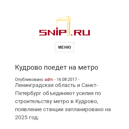
Новости
Сайт о строительной отрасли и
недвижимости в Россиии и за
МЕНЮ
рубежом. Каждый день
обновляются Новости
строительства, архитекутры,
строительств
блгоустройства, недвижимости и
другие связанные со стройкой
Кудрово поедет на метро
рубрики
и
Опубликовано
adm
-
16.08.2017 -
Ленинградская область и Санкт-
Петербург объединяют усилия по
недвижимост
строительству метро в Кудрово,
появление станции запланировано на
2025 год.