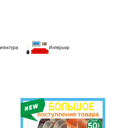
движимости
хитекутры, блгоустройства, недвижимости и другие связанные со
итектура
Интерьер