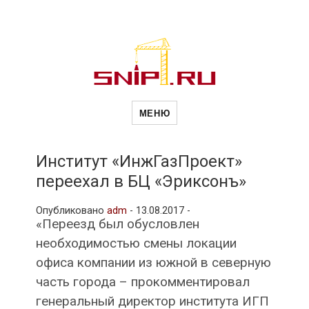
Новости
Сайт о строительной отрасли и
недвижимости в Россиии и за
МЕНЮ
рубежом. Каждый день
обновляются Новости
строительства, архитекутры,
строительств
блгоустройства, недвижимости и
другие связанные со стройкой
Институт «ИнжГазПроект»
рубрики
переехал в БЦ «Эриксонъ»
и
Опубликовано
adm
-
13.08.2017 -
«Переезд был обусловлен
недвижимост
необходимостью смены локации
офиса компании из южной в северную
часть города – прокомментировал
генеральный директор института ИГП