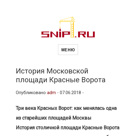
Новости
Сайт о строительной отрасли и
недвижимости в Россиии и за
МЕНЮ
рубежом. Каждый день
обновляются Новости
строительства, архитекутры,
строительств
блгоустройства, недвижимости и
другие связанные со стройкой
История Московской
рубрики
площади Красные Ворота
и
Опубликовано
adm
-
07.06.2018 -
недвижимост
Три века Красных Ворот: как менялась одна
из старейших площадей Москвы
История столичной площади Красные Ворота