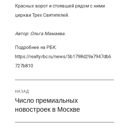
Красных ворот и стоявшей рядом с ними
церкви Трех Святителей.
Автор: Ольга Мамаева.
Подробнее на РБК:
https://realty.rbc.ru/news/5b1798d29a7947db6
727b810
Навигация
НАЗАД
Число премиальных
Предыдущая
по
новостроек в Москве
запись:
записям