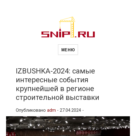
Новости
Сайт о строительной отрасли и
недвижимости в Россиии и за
МЕНЮ
рубежом. Каждый день
обновляются Новости
строительства, архитекутры,
строительств
блгоустройства, недвижимости и
другие связанные со стройкой
IZBUSHKA-2024: самые
рубрики
интересные события
и
крупнейшей в регионе
строительной выставки
недвижимост
Опубликовано
adm
-
27.04.2024 -