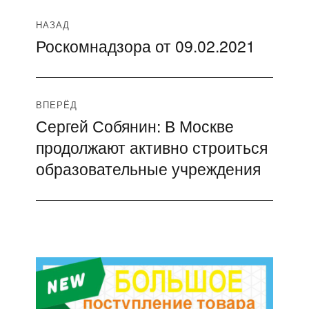
Навигация
НАЗАД
Роскомнадзора от 09.02.2021
Предыдущая
по
запись:
записям
ВПЕРЁД
Сергей Собянин: В Москве
Следующая
продолжают активно строиться
запись:
образовательные учреждения