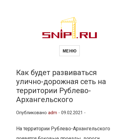
Новости
Сайт о строительной отрасли и
недвижимости в Россиии и за
МЕНЮ
рубежом. Каждый день
обновляются Новости
строительства, архитекутры,
строительств
блгоустройства, недвижимости и
другие связанные со стройкой
Как будет развиваться
рубрики
улично-дорожная сеть на
и
территории Рублево-
Архангельского
недвижимост
Опубликовано
adm
-
09.02.2021 -
На территории Рублево-Архангельского
появятся боковые проезды, дороги