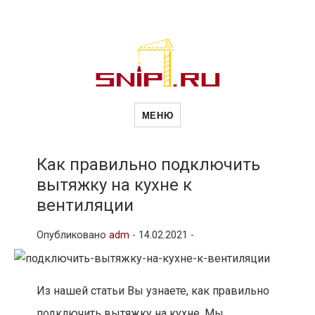
Новости
Сайт о строительной отрасли и
недвижимости в Россиии и за
МЕНЮ
рубежом. Каждый день
обновляются Новости
строительства, архитекутры,
строительств
блгоустройства, недвижимости и
другие связанные со стройкой
Как правильно подключить
рубрики
вытяжку на кухне к
и
вентиляции
Опубликовано
adm
-
14.02.2021 -
недвижимост
Из нашей статьи Вы узнаете, как правильно
подключить вытяжку на кухне. Мы