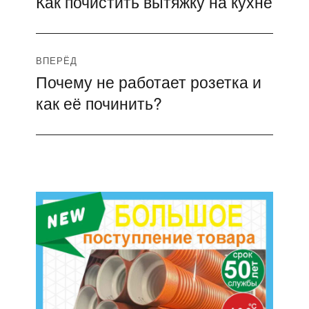
Как почистить вытяжку на кухне
Предыдущая
по
запись:
записям
ВПЕРЁД
Почему не работает розетка и
Следующая
как её починить?
запись: