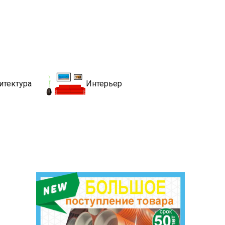
движимости
хитекутры, блгоустройства, недвижимости и другие связанные со
итектура
Интерьер