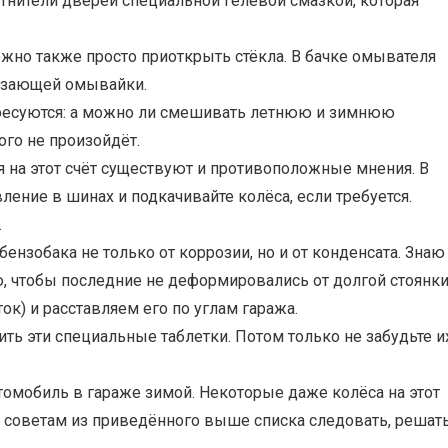
тнители дверей специальной гелевой смазкой, которая
жно также просто приоткрыть стёкла. В бачке омывателя
ерзающей омывайки.
ересуются: а можно ли смешивать летнюю и зимнюю
го не произойдёт.
 на этот счёт существуют и противоположные мнения. В
ление в шинах и подкачивайте колёса, если требуется.
.
ензобака не только от коррозии, но и от конденсата. Знаю
, чтобы последние не деформировались от долгой стоянки
ок) и расставляем его по углам гаража.
ть эти специальные таблетки. Потом только не забудьте и
втомобиль в гараже зимой. Некоторые даже колёса на этот
 советам из приведённого выше списка следовать, решат