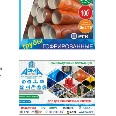
й
я
е
м