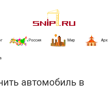
ительства и не
ии и за рубежом. Каждый день обновляются Новости строительства, ар
стройкой рубрики
рг
Россия
Мир
Арх
а
нить автомобиль в