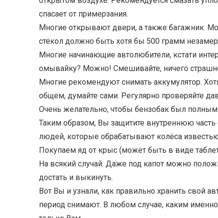
открытом воздухе. Рекомендуется смазать упло
спасает от примерзания.
Многие открывают двери, а также багажник. Мо
стёкол должно быть хотя бы 500 грамм незам
Многие начинающие автолюбители, кстати инт
омывайку? Можно! Смешивайте, ничего страшно
Многие рекомендуют снимать аккумулятор. Хотя
общем, думайте сами. Регулярно проверяйте дав
Очень желательно, чтобы бензобак был полным
Таким образом, Вы защитите внутреннюю часть б
людей, которые обрабатывают колёса известью
Покупаем яд от крыс (может быть в виде таблет
На всякий случай. Даже под капот можно положи
достать и выкинуть.
Вот Вы и узнали, как правильно хранить свой а
период снимают. В любом случае, каким именно