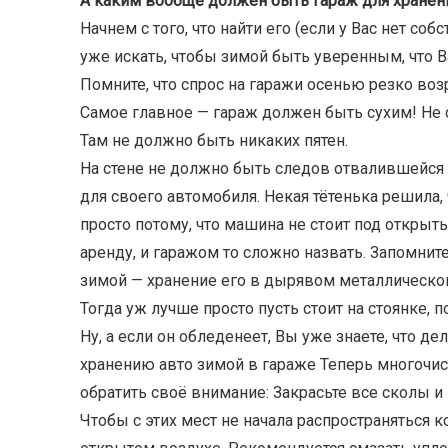
А каким вообще должен быть гараж для хране
Начнем с того, что найти его (если у Вас нет со
уже искать, чтобы зимой быть уверенным, что 
Помните, что спрос на гаражи осенью резко возр
Самое главное — гараж должен быть сухим! Не сл
Там не должно быть никаких пятен.
На стене не должно быть следов отвалившейся 
для своего автомобиля. Некая тётенька решила, 
просто потому, что машина не стоит под открыт
аренду, и гаражом то сложно назвать. Запомнит
зимой — хранение его в дырявом металлическо
Тогда уж лучше просто пусть стоит на стоянке,
Ну, а если он обледенеет, Вы уже знаете, что 
хранению авто зимой в гараже Теперь многочи
обратить своё внимание: Закрасьте все сколы и
Чтобы с этих мест не начала распространяться 