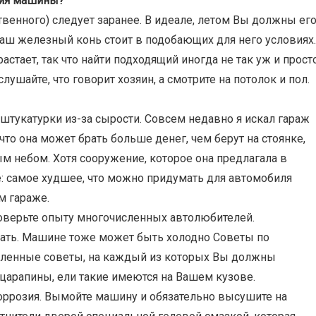
ния машины?
бственного) следует заранее. В идеале, летом Вы должны ег
Ваш железный конь стоит в подобающих для него условиях
астает, так что найти подходящий иногда не так уж и просто
ушайте, что говорит хозяин, а смотрите на потолок и пол.
штукатурки из-за сырости. Совсем недавно я искал гараж
что она может брать больше денег, чем берут на стоянке,
ым небом. Хотя сооружение, которое она предлагала в
е: самое худшее, что можно придумать для автомобиля
м гараже.
 поверьте опыту многочисленных автолюбителей.
делать. Машине тоже может быть холодно Советы по
сленные советы, на каждый из которых Вы должны
 царапины, ели такие имеются на Вашем кузове.
коррозия. Вымойте машину и обязательно высушите на