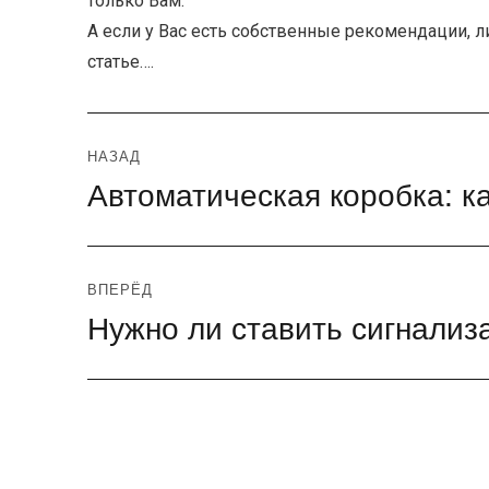
только Вам.
А если у Вас есть собственные рекомендации, л
статье….
Навигация
НАЗАД
Автоматическая коробка: к
Предыдущая
по
запись:
записям
ВПЕРЁД
Нужно ли ставить сигнализ
Следующая
запись: