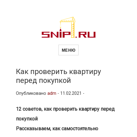
Новости
Сайт о строительной отрасли и
недвижимости в Россиии и за
МЕНЮ
рубежом. Каждый день
обновляются Новости
строительства, архитекутры,
строительств
блгоустройства, недвижимости и
другие связанные со стройкой
Как проверить квартиру
рубрики
перед покупкой
и
Опубликовано
adm
-
11.02.2021 -
недвижимост
12 советов, как проверить квартиру перед
покупкой
Рассказываем, как самостоятельно