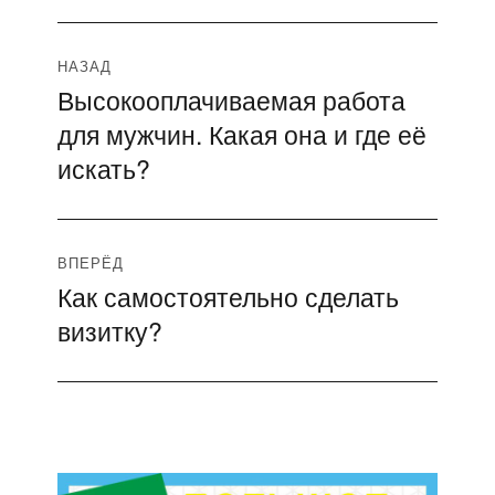
Навигация
НАЗАД
Высокооплачиваемая работа
Предыдущая
по
для мужчин. Какая она и где её
запись:
записям
искать?
ВПЕРЁД
Как самостоятельно сделать
Следующая
визитку?
запись: