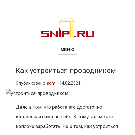
Новости
Сайт о строительной отрасли и
недвижимости в Россиии и за
МЕНЮ
рубежом. Каждый день
обновляются Новости
строительства, архитекутры,
строительств
блгоустройства, недвижимости и
другие связанные со стройкой
Как устроиться проводником
рубрики
и
Опубликовано
adm
-
14.02.2021 -
недвижимост
Дело в том, что работа это достаточно
интересная сама по себе. К тому же, можно
неплохо заработать. Но о том, как устроиться