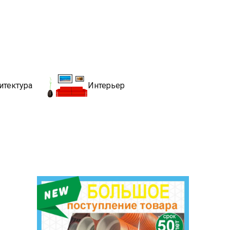
движимости
хитекутры, блгоустройства, недвижимости и другие связанные со
итектура
Интерьер