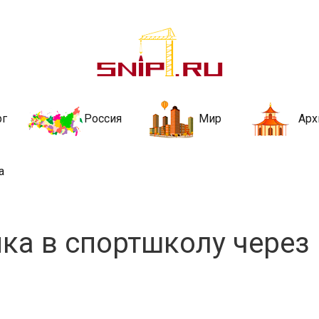
ительства и не
ии и за рубежом. Каждый день обновляются Новости строительства, ар
стройкой рубрики
рг
Россия
Мир
Арх
а
нка в спортшколу через