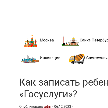
Новости стро
Сайт о строительной отрасли и недвижимости в Росси
Москва
Санкт-Петербу
Инновации
Спецтехник
Как записать ребе
«Госуслуги»?
Опубликовано
adm
-
06.12.2023 -