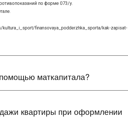
противопоказаний по форме 073/у.
тале.
s/kultura_i_sport/finansovaya_podderzhka_sporta/kak-zapisat-
с помощью маткапитала?
родажи квартиры при оформлении