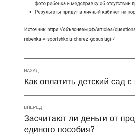
фото ребенка и медсправку об отсутствии 
Результаты придут в личный кабинет на пор
Источник: https://объясняем.рф/articles/question
rebenka-v-sportshkolu-cherez-gosuslugi-/
Навигация
НАЗАД
Как оплатить детский сад 
Предыдущая
по
запись:
записям
ВПЕРЁД
Засчитают ли деньги от п
Следующая
запись:
единого пособия?