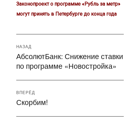
Законопроект о программе «Рубль за метр»
могут принять в Петербурге до конца года
Навигация
НАЗАД
АбсолютБанк: Снижение ставки
Предыдущая
по
по программе «Новостройка»
запись:
записям
ВПЕРЁД
Скорбим!
Следующая
запись: