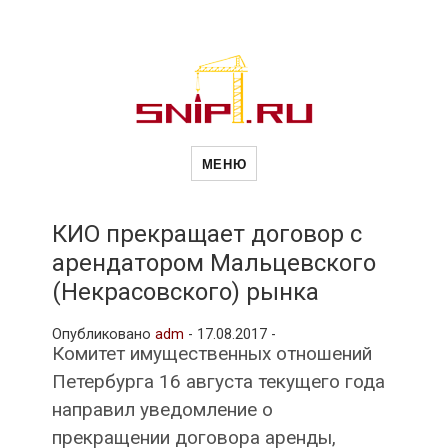
Новости
Сайт о строительной отрасли и
недвижимости в Россиии и за
МЕНЮ
рубежом. Каждый день
обновляются Новости
строительства, архитекутры,
строительств
блгоустройства, недвижимости и
другие связанные со стройкой
КИО прекращает договор с
рубрики
арендатором Мальцевского
и
(Некрасовского) рынка
Опубликовано
adm
-
17.08.2017 -
недвижимост
Комитет имущественных отношений
Петербурга 16 августа текущего года
направил уведомление о
прекращении договора аренды,