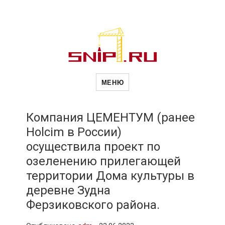
Новости
Сайт о строительной отрасли и
недвижимости в Россиии и за
МЕНЮ
рубежом. Каждый день
обновляются Новости
строительства, архитекутры,
строительств
блгоустройства, недвижимости и
другие связанные со стройкой
Компания ЦЕМЕНТУМ (ранее
рубрики
Holcim в России)
и
осуществила проект по
озеленению прилегающей
недвижимост
территории Дома культуры в
деревне Зудна
Ферзиковского района.