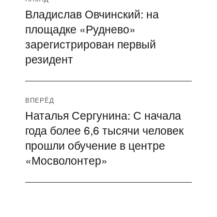
Владислав Овчинский: на
Предыдущая
по
площадке «Руднево»
запись:
записям
зарегистрирован первый
резидент
ВПЕРЁД
Наталья Сергунина: С начала
Следующая
года более 6,6 тысячи человек
запись:
прошли обучение в центре
«Мосволонтер»