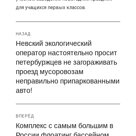
для учащихся первых классов.
Навигация
НАЗАД
Невский экологический
Предыдущая
по
оператор настоятельно просит
запись:
записям
петербуржцев не загораживать
проезд мусоровозам
неправильно припаркованными
авто!
ВПЕРЁД
Комплекс с самым большим в
Следующая
России флоатинг бассейном
запись: