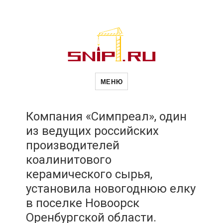
Новости
Сайт о строительной отрасли и
недвижимости в Россиии и за
МЕНЮ
рубежом. Каждый день
обновляются Новости
строительства, архитекутры,
строительств
блгоустройства, недвижимости и
другие связанные со стройкой
Компания «Симпреал», один
рубрики
из ведущих российских
и
производителей
коалинитового
недвижимост
керамического сырья,
установила новогоднюю елку
в поселке Новоорск
Оренбургской области.