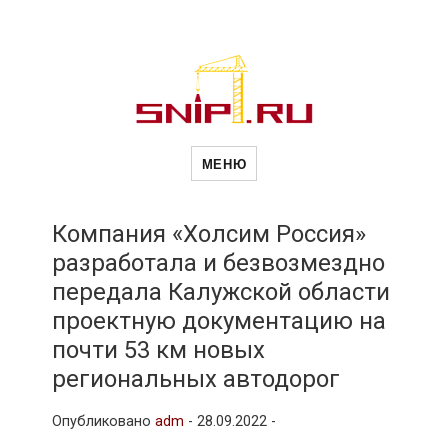
Новости
Сайт о строительной отрасли и
недвижимости в Россиии и за
МЕНЮ
рубежом. Каждый день
обновляются Новости
строительства, архитекутры,
строительств
блгоустройства, недвижимости и
другие связанные со стройкой
Компания «Холсим Россия»
рубрики
разработала и безвозмездно
и
передала Калужской области
проектную документацию на
недвижимост
почти 53 км новых
региональных автодорог
Опубликовано
adm
-
28.09.2022 -