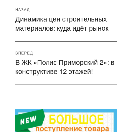
Навигация
НАЗАД
Динамика цен строительных
Предыдущая
по
материалов: куда идёт рынок
запись:
записям
ВПЕРЁД
В ЖК «Полис Приморский 2»: в
Следующая
конструктиве 12 этажей!
запись: