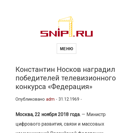
Новости
Сайт о строительной отрасли и
недвижимости в Россиии и за
МЕНЮ
рубежом. Каждый день
обновляются Новости
строительства, архитекутры,
строительств
блгоустройства, недвижимости и
другие связанные со стройкой
Константин Носков наградил
рубрики
победителей телевизионного
и
конкурса «Федерация»
Опубликовано
adm
-
31.12.1969 -
недвижимост
Москва, 22 ноября 2018 года.
— Министр
цифрового развития, связи и массовых