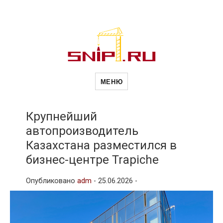
Новости
Сайт о строительной отрасли и
недвижимости в Россиии и за
МЕНЮ
рубежом. Каждый день
обновляются Новости
строительства, архитекутры,
строительств
блгоустройства, недвижимости и
другие связанные со стройкой
Крупнейший
рубрики
автопроизводитель
и
Казахстана разместился в
бизнес-центре Trapiche
недвижимост
Опубликовано
adm
-
25.06.2026 -