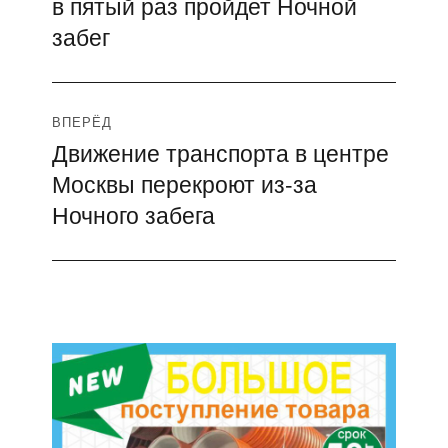
в пятый раз пройдет Ночной
запись:
записям
забег
ВПЕРЁД
Движение транспорта в центре
Следующая
Москвы перекроют из-за
запись:
Ночного забега