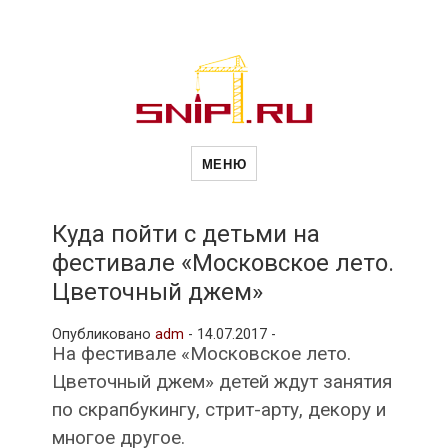
Новости
Сайт о строительной отрасли и
недвижимости в Россиии и за
МЕНЮ
рубежом. Каждый день
обновляются Новости
строительства, архитекутры,
строительств
блгоустройства, недвижимости и
другие связанные со стройкой
Куда пойти с детьми на
рубрики
фестивале «Московское лето.
и
Цветочный джем»
Опубликовано
adm
-
14.07.2017 -
недвижимост
На фестивале «Московское лето.
Цветочный джем» детей ждут занятия
по скрапбукингу, стрит-арту, декору и
многое другое.