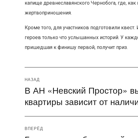
капище древнеславянского Чернобога, где, как
жертвоприношения.
Кроме того, для участников подготовили квест.
героев только что услышанных историй. У кажд
пришедшая к финишу первой, получит приз.
Навигация
НАЗАД
В АН «Невский Простор» в
Предыдущая
по
запись:
квартиры зависит от налич
записям
ВПЕРЁД
Следующая