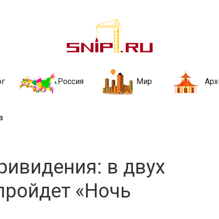
ительства и не
ии и за рубежом. Каждый день обновляются Новости строительства, ар
стройкой рубрики
рг
Россия
Мир
Арх
а
ривидения: в двух
пройдет «Ночь