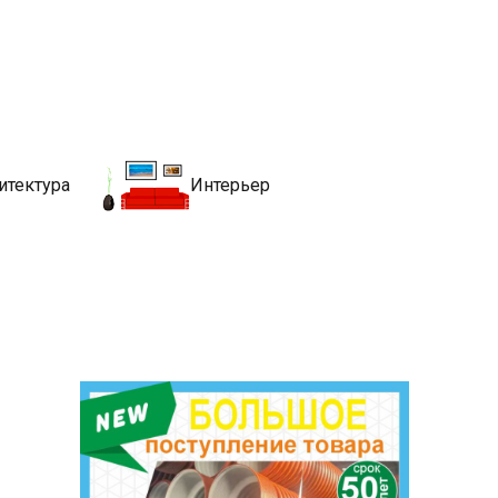
движимости
хитекутры, блгоустройства, недвижимости и другие связанные со
итектура
Интерьер