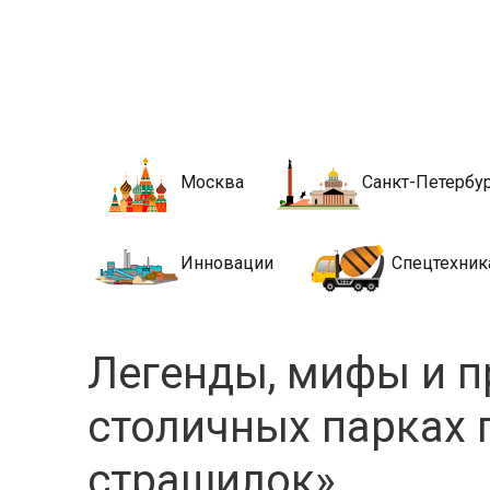
Новости стро
Сайт о строительной отрасли и недвижимости в Росси
Москва
Санкт-Петербу
Инновации
Спецтехник
Легенды, мифы и п
столичных парках 
страшилок»