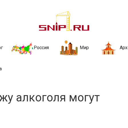
ительства и не
ии и за рубежом. Каждый день обновляются Новости строительства, ар
стройкой рубрики
рг
Россия
Мир
Арх
а
жу алкоголя могут