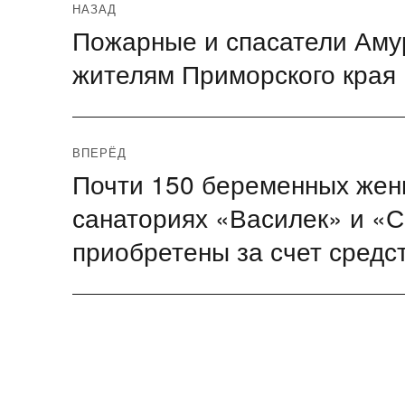
Навигация
НАЗАД
Пожарные и спасатели Аму
Предыдущая
по
запись:
жителям Приморского края
записям
ВПЕРЁД
Почти 150 беременных женщ
Следующая
запись:
санаториях «Василек» и «
приобретены за счет средс