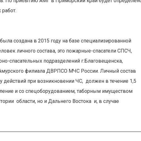
в. По прибытию АМГ в Приморский край будет определен
 работ.
ыла создана в 2015 году на базе специализированной
человек личного состава, это пожарные-спасатели СПСЧ,
арно-спасательных подразделений г.Благовещенска,
 Амурского филиала ДВРПСО МЧС России. Личный состав
у действий при возникновении ЧС, должен в течение 1,5
еление и со спецоборудованием, таборным имуществом
тории области, но и Дальнего Востока и, в случае