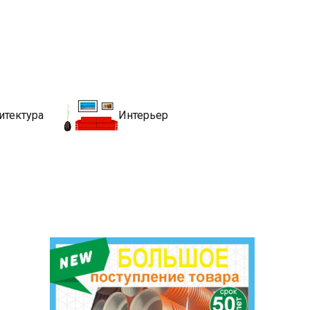
движимости
хитекутры, блгоустройства, недвижимости и другие связанные со
итектура
Интерьер