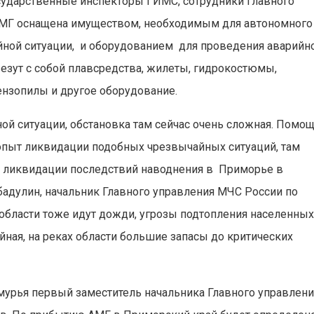
осударственные инспекторы ГИМС, сотрудники Главного
 АМГ оснащена имуществом, необходимым для автономного
йной ситуации, и оборудованием для проведения аварийн
везут с собой плавсредства, жилеты, гидрокостюмы,
ензопилы и другое оборудование.
й ситуации, обстановка там сейчас очень сложная. Помо
опыт ликвидации подобных чрезвычайных ситуаций, там
 в ликвидации последствий наводнения в Приморье в
ибадулин, начальник Главного управления МЧС России по
й области тоже идут дожди, угрозы подтопления населенны
йная, на реках области большие запасы до критических
урья первый заместитель начальника Главного управлени