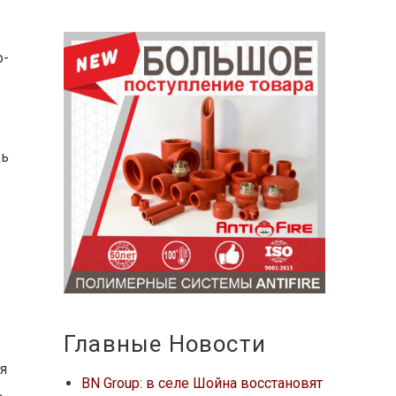
о-
щь
х
Главные Новости
я
BN Group: в селе Шойна восстановят