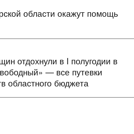
рской области окажут помощь
ин отдохнули в I полугодии в
Свободный» — все путевки
тв областного бюджета