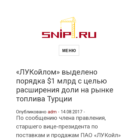
Новости
Сайт о строительной отрасли и
недвижимости в Россиии и за
МЕНЮ
рубежом. Каждый день
обновляются Новости
строительства, архитекутры,
строительств
блгоустройства, недвижимости и
другие связанные со стройкой
«ЛУКойлом» выделено
рубрики
порядка $1 млрд с целью
и
расширения доли на рынке
топлива Турции
недвижимост
Опубликовано
adm
-
14.08.2017 -
По сообщению члена правления,
старшего вице-президента по
поставкам и продажам ПАО «ЛУКойл»