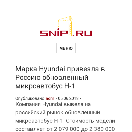
Новости
Сайт о строительной отрасли и
недвижимости в Россиии и за
МЕНЮ
рубежом. Каждый день
обновляются Новости
строительства, архитекутры,
строительств
блгоустройства, недвижимости и
другие связанные со стройкой
Марка Hyundai привезла в
рубрики
Россию обновленный
и
микроавтобус H-1
Опубликовано
adm
-
05.06.2018 -
недвижимост
Компания Hyundai вывела на
российский рынок обновленный
микроавтобус H-1. Стоимость модели
составляет от 2 079 000 до 2 389 000