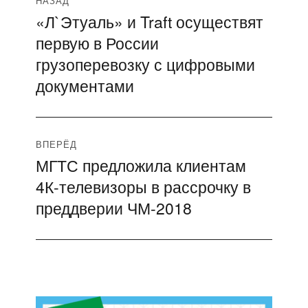
Навигация
НАЗАД
«Л`Этуаль» и Traft осуществят
Предыдущая
по
первую в России
запись:
записям
грузоперевозку с цифровыми
документами
ВПЕРЁД
МГТС предложила клиентам
Следующая
4К-телевизоры в рассрочку в
запись:
преддверии ЧМ-2018