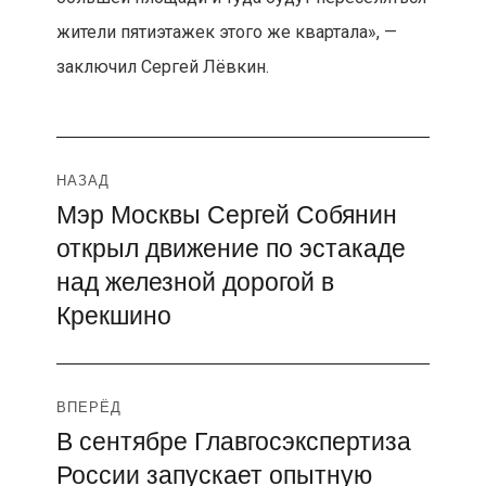
жители пятиэтажек этого же квартала», —
заключил Сергей Лёвкин.
Навигация
НАЗАД
Мэр Москвы Сергей Собянин
Предыдущая
по
открыл движение по эстакаде
запись:
записям
над железной дорогой в
Крекшино
ВПЕРЁД
В сентябре Главгосэкспертиза
Следующая
России запускает опытную
запись: