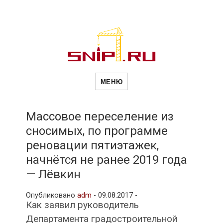
Новости
Сайт о строительной отрасли и
недвижимости в Россиии и за
МЕНЮ
рубежом. Каждый день
обновляются Новости
строительства, архитекутры,
строительств
блгоустройства, недвижимости и
другие связанные со стройкой
Массовое переселение из
рубрики
сносимых, по программе
и
реновации пятиэтажек,
начнётся не ранее 2019 года
недвижимост
— Лёвкин
Опубликовано
adm
-
09.08.2017 -
Как заявил руководитель
Департамента градостроительной