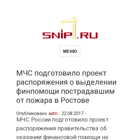
Новости
Сайт о строительной отрасли и
недвижимости в Россиии и за
МЕНЮ
рубежом. Каждый день
обновляются Новости
строительства, архитекутры,
строительств
блгоустройства, недвижимости и
другие связанные со стройкой
МЧС подготовило проект
рубрики
распоряжения о выделении
и
финпомощи пострадавшим
от пожара в Ростове
недвижимост
Опубликовано
adm
-
22.08.2017 -
МЧС России подготовило проект
распоряжения правительства об
оказании финансовой помощи на