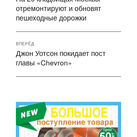
по
отремонтируют и обновят
запись:
записям
пешеходные дорожки
ВПЕРЁД
Джон Уотсон покидает пост
Следующая
главы «Chevron»
запись: