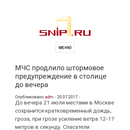
Новости
Сайт о строительной отрасли и
недвижимости в Россиии и за
МЕНЮ
рубежом. Каждый день
обновляются Новости
строительства, архитекутры,
строительств
блгоустройства, недвижимости и
другие связанные со стройкой
МЧС продлило штормовое
рубрики
предупреждение в столице
и
до вечера
Опубликовано
adm
-
20.07.2017 -
недвижимост
До вечера 21 июля местами в Москве
сохранится кратковременный дождь,
гроза, при грозе усиление ветра 12-17
метров в секунду. Спасатели