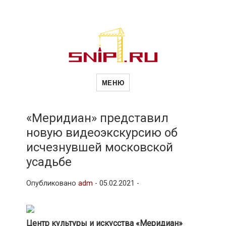
Новости
Сайт о строительной отрасли и
недвижимости в Россиии и за
МЕНЮ
рубежом. Каждый день
обновляются Новости
строительства, архитекутры,
строительств
блгоустройства, недвижимости и
другие связанные со стройкой
«Меридиан» представил
рубрики
новую видеоэкскурсию об
и
исчезнувшей московской
усадьбе
недвижимост
Опубликовано
adm
-
05.02.2021 -
Центр культуры и искусства «Меридиан»