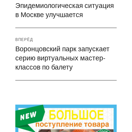
Эпидемиологическая ситуация
Предыдущая
по
в Москве улучшается
запись:
записям
ВПЕРЁД
Воронцовский парк запускает
Следующая
серию виртуальных мастер-
запись:
классов по балету