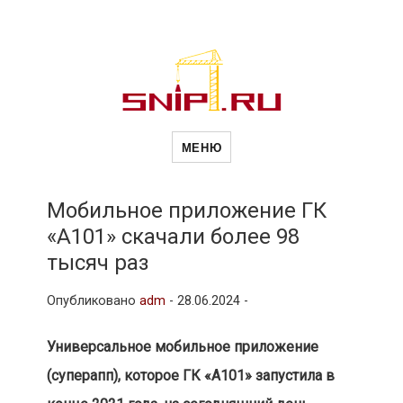
Новости
Сайт о строительной отрасли и
недвижимости в Россиии и за
МЕНЮ
рубежом. Каждый день
обновляются Новости
строительства, архитекутры,
строительств
блгоустройства, недвижимости и
другие связанные со стройкой
Мобильное приложение ГК
рубрики
«А101» скачали более 98
и
тысяч раз
Опубликовано
adm
-
28.06.2024 -
недвижимост
Универсальное мобильное приложение
(суперапп), которое ГК «А101» запустила в