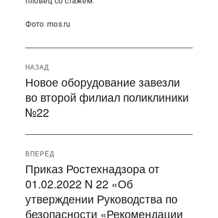
пловец со стажем.
Фото: mos.ru
Навигация
НАЗАД
Новое оборудование завезли
Предыдущая
по
во второй филиал поликлиники
запись:
записям
№22
ВПЕРЁД
Приказ Ростехнадзора от
Следующая
01.02.2022 N 22 «Об
запись:
утверждении Руководства по
безопасности «Рекомендации