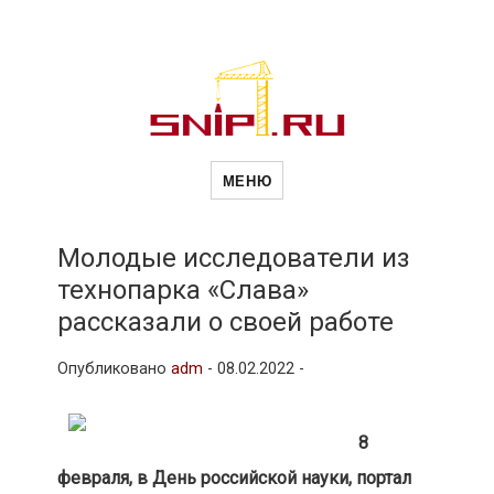
Новости
Сайт о строительной отрасли и
недвижимости в Россиии и за
МЕНЮ
рубежом. Каждый день
обновляются Новости
строительства, архитекутры,
строительств
блгоустройства, недвижимости и
другие связанные со стройкой
Молодые исследователи из
рубрики
технопарка «Слава»
и
рассказали о своей работе
Опубликовано
adm
-
08.02.2022 -
недвижимост
8
февраля, в День российской науки, портал