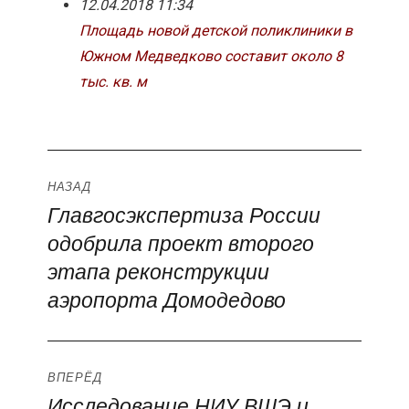
12.04.2018 11:34
Площадь новой детской поликлиники в
Южном Медведково составит около 8
тыс. кв. м
Навигация
НАЗАД
Главгосэкспертиза России
Предыдущая
по
одобрила проект второго
запись:
записям
этапа реконструкции
аэропорта Домодедово
ВПЕРЁД
Исследование НИУ ВШЭ и
Следующая