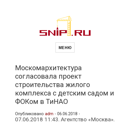
Новости
Сайт о строительной отрасли и
недвижимости в Россиии и за
МЕНЮ
рубежом. Каждый день
обновляются Новости
строительства, архитекутры,
строительств
блгоустройства, недвижимости и
другие связанные со стройкой
Москомархитектура
рубрики
согласовала проект
и
строительства жилого
комплекса с детским садом и
недвижимост
ФОКом в ТиНАО
Опубликовано
adm
-
06.06.2018 -
07.06.2018 11:43. Агентство «Москва».