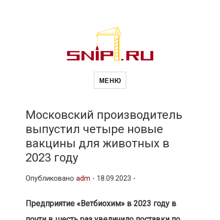
Новости
Сайт о строительной отрасли и
недвижимости в Россиии и за
МЕНЮ
рубежом. Каждый день
обновляются Новости
строительства, архитекутры,
строительств
блгоустройства, недвижимости и
другие связанные со стройкой
Московский производитель
рубрики
выпустил четыре новые
и
вакцины для животных в
2023 году
недвижимост
Опубликовано
adm
-
18.09.2023 -
Предприятие «Ветбиохим» в 2023 году в
почти в шесть раз увеличило поставки по