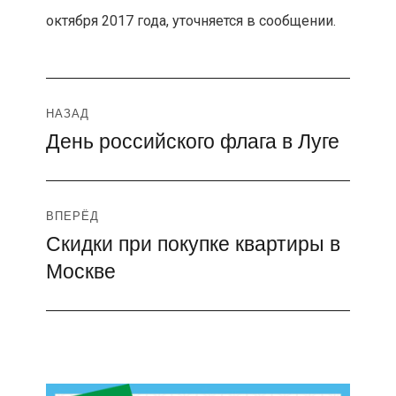
октября 2017 года, уточняется в сообщении.
Навигация
НАЗАД
День российского флага в Луге
Предыдущая
по
запись:
записям
ВПЕРЁД
Скидки при покупке квартиры в
Следующая
Москве
запись: