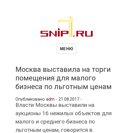
Новости
Сайт о строительной отрасли и
недвижимости в Россиии и за
МЕНЮ
рубежом. Каждый день
обновляются Новости
строительства, архитекутры,
строительств
блгоустройства, недвижимости и
другие связанные со стройкой
Москва выставила на торги
рубрики
помещения для малого
и
бизнеса по льготным ценам
Опубликовано
adm
-
21.08.2017 -
недвижимост
Власти Москвы выставили на
аукционы 16 нежилых объектов для
малого и среднего бизнеса по
льготным ценам, говорится в