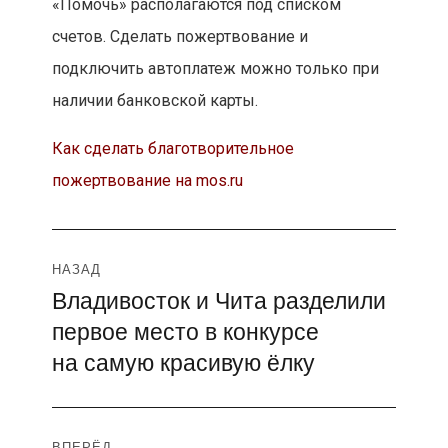
«Помочь» располагаются под списком
счетов. Сделать пожертвование и
подключить автоплатеж можно только при
наличии банковской карты.
Как сделать благотворительное
пожертвование на mos.ru
Навигация
НАЗАД
Владивосток и Чита разделили
Предыдущая
по
первое место в конкурсе
запись:
записям
на самую красивую ёлку
ВПЕРЁД