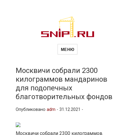
Новости
Сайт о строительной отрасли и
недвижимости в Россиии и за
МЕНЮ
рубежом. Каждый день
обновляются Новости
строительства, архитекутры,
строительств
блгоустройства, недвижимости и
другие связанные со стройкой
Москвичи собрали 2300
рубрики
килограммов мандаринов
и
для подопечных
благотворительных фондов
недвижимост
Опубликовано
adm
-
31.12.2021 -
Москвичи собрали 2300 килограммов