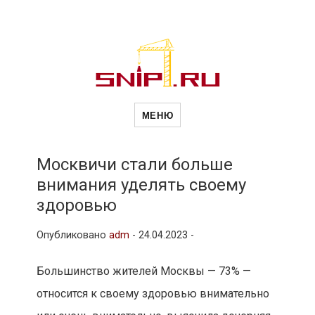
Новости
Сайт о строительной отрасли и
недвижимости в Россиии и за
МЕНЮ
рубежом. Каждый день
обновляются Новости
строительства, архитекутры,
строительств
блгоустройства, недвижимости и
другие связанные со стройкой
Москвичи стали больше
рубрики
внимания уделять своему
и
здоровью
Опубликовано
adm
-
24.04.2023 -
недвижимост
Большинство жителей Москвы — 73% —
относится к своему здоровью внимательно