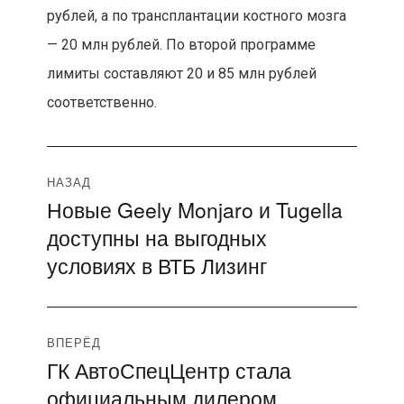
рублей, а по трансплантации костного мозга
— 20 млн рублей. По второй программе
лимиты составляют 20 и 85 млн рублей
соответственно.
Навигация
НАЗАД
Новые Geely Monjaro и Tugella
Предыдущая
по
доступны на выгодных
запись:
записям
условиях в ВТБ Лизинг
ВПЕРЁД
ГК АвтоСпецЦентр стала
Следующая
официальным дилером
запись: