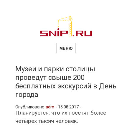
Новости
Сайт о строительной отрасли и
недвижимости в Россиии и за
МЕНЮ
рубежом. Каждый день
обновляются Новости
строительства, архитекутры,
строительств
блгоустройства, недвижимости и
другие связанные со стройкой
Музеи и парки столицы
рубрики
проведут свыше 200
и
бесплатных экскурсий в День
города
недвижимост
Опубликовано
adm
-
15.08.2017 -
Планируется, что их посетят более
четырех тысяч человек.