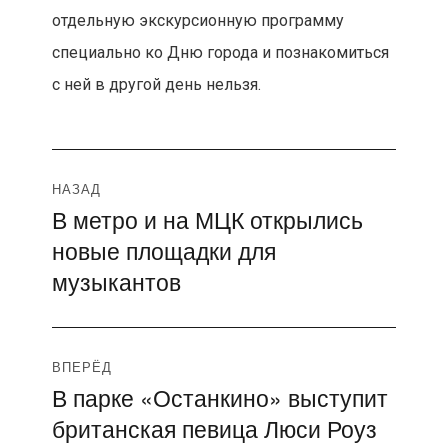
отдельную экскурсионную программу
специально ко Дню города и познакомиться
с ней в другой день нельзя.
Навигация
НАЗАД
В метро и на МЦК открылись
Предыдущая
по
новые площадки для
запись:
записям
музыкантов
ВПЕРЁД
В парке «Останкино» выступит
Следующая
британская певица Люси Роуз
запись: