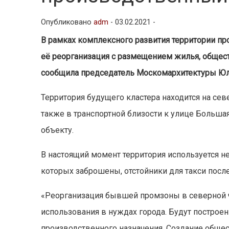
Опубликовано
adm
-
03.02.2021 -
В рамках комплексного развития территории п
её реорганизация с размещением жилья, общест
сообщила председатель Москомархитектуры Юл
Территория будущего кластера находится на се
также в транспортной близости к улице Большая
объекту.
В настоящий момент территория используется 
которых заброшены, отстойники для такси после
«Реорганизация бывшей промзоны в северной 
использования в нуждах города. Будут построе
производственного назначения. Создание обще