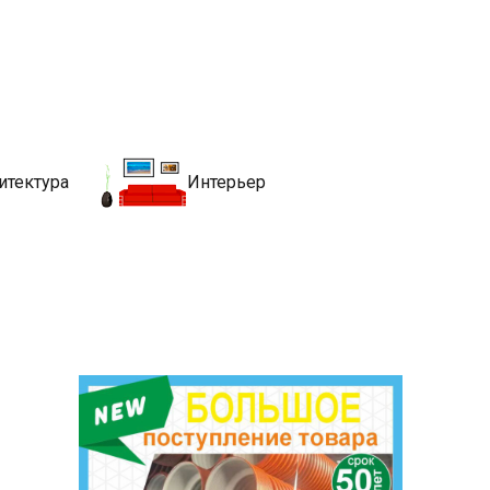
движимости
хитекутры, блгоустройства, недвижимости и другие связанные со
итектура
Интерьер