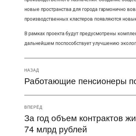
новые пространства для города гармонично вов
производственных кластеров появляются новые
В рамках проекта будут предусмотрены комплек
дальнейшем поспособствует улучшению эколог
Навигация
НАЗАД
Работающие пенсионеры по
Предыдущая
по
запись:
записям
ВПЕРЁД
За год объем контрактов ж
Следующая
запись:
74 млрд рублей