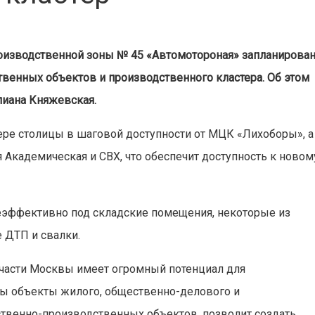
роизводственной зоны № 45 «Автомотороная» запланирова
венных объектов и производственного кластера. Об этом
иана Княжевская.
вере столицы в шаговой доступности от МЦК «Лихоборы», а
 Академическая и СВХ, что обеспечит доступность к новом
неэффективно под складские помещения, некоторые из
 ДТП и свалки.
части Москвы имеет огромный потенциал для
ны объекты жилого, общественно-делового и
ственно-производственных объектов, позволит создать