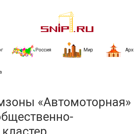
ительства и не
ии и за рубежом. Каждый день обновляются Новости строительства, ар
стройкой рубрики
рг
Россия
Мир
Арх
а
омзоны «Автомоторная»
общественно-
 кластер