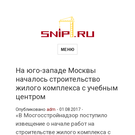
Новости
Сайт о строительной отрасли и
недвижимости в Россиии и за
МЕНЮ
рубежом. Каждый день
обновляются Новости
строительства, архитекутры,
строительств
блгоустройства, недвижимости и
другие связанные со стройкой
На юго-западе Москвы
рубрики
началось строительство
и
жилого комплекса с учебным
центром
недвижимост
Опубликовано
adm
-
01.08.2017 -
«В Мосгосстройнадзор поступило
извещение о начале работ на
строительстве жилого комплекса с