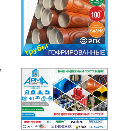
о
т
В