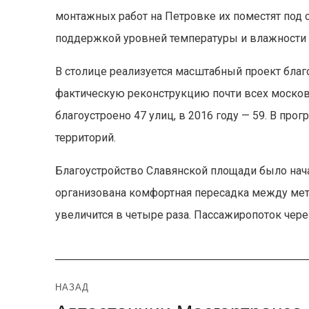
монтажных работ на Петровке их поместят под с
поддержкой уровней температуры и влажности д
В столице реализуется масштабный проект бла
фактическую реконструкцию почти всех московск
благоустроено 47 улиц, в 2016 году — 59. В про
территорий.
Благоустройство Славянской площади было нача
организована комфортная пересадка между мет
увеличится в четыре раза. Пассажиропоток чере
Навигация
НАЗАД
Предыдущая