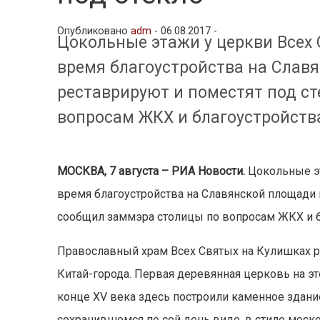
Опубликовано
adm
-
06.08.2017 -
Цокольные этажи у церкви Всех
время благоустройства на Славя
реставрируют и поместят под ст
вопросам ЖКХ и благоустройств
МОСКВА, 7 августа – РИА Новости.
Цокольные эт
время благоустройства на Славянской площади в
сообщил заммэра столицы по вопросам ЖКХ и б
Православный храм Всех Святых на Кулишках ра
Китай-города. Первая деревянная церковь на э
конце XV века здесь построили каменное здание
сохранившемся по сей день виде, в стиле моск