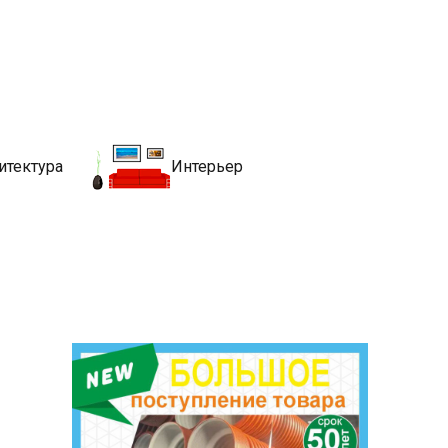
движимости
хитекутры, блгоустройства, недвижимости и другие связанные со
итектура
Интерьер