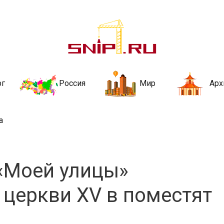
ительства и не
ии и за рубежом. Каждый день обновляются Новости строительства, ар
стройкой рубрики
рг
Россия
Мир
Арх
а
«Моей улицы»
 церкви XV в поместят