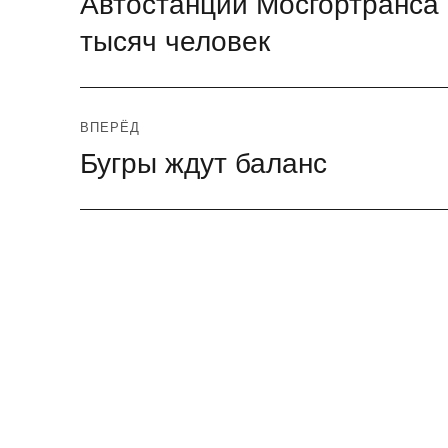
Автостанции Мосгортранса
по
запись:
тысяч человек
записям
ВПЕРЁД
Бугры ждут баланс
Следующая
запись: