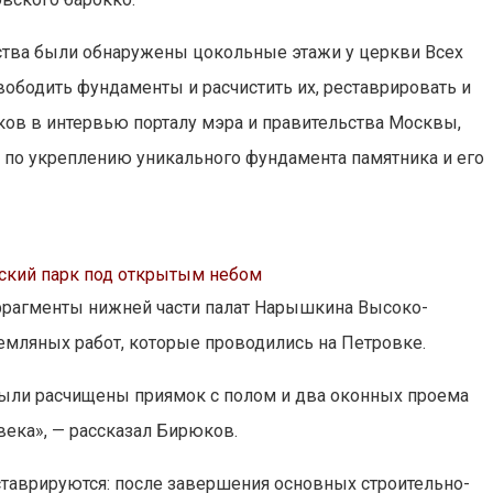
ства были обнаружены цокольные этажи у церкви Всех
ободить фундаменты и расчистить их, реставрировать и
юков в интервью порталу мэра и правительства Москвы,
ы по укреплению уникального фундамента памятника и его
еский парк под открытым небом
фрагменты нижней части палат Нарышкина Высоко-
емляных работ, которые проводились на Петровке.
были расчищены приямок с полом и два оконных проема
ека», — рассказал Бирюков.
ставрируются: после завершения основных строительно-